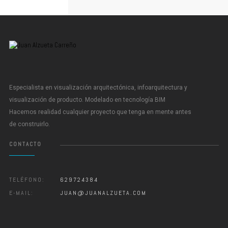
Especialista en visualización arquitectónica, infoarquitectura y
visualización de producto. Modelado en tecnología BIM
Hacemos realidad cualquier proyecto que tenga en mente antes
de construirlo.
CONTACTO
TELÉFONO:
629724384
E-MAIL:
JUAN@JUANALZUETA.COM